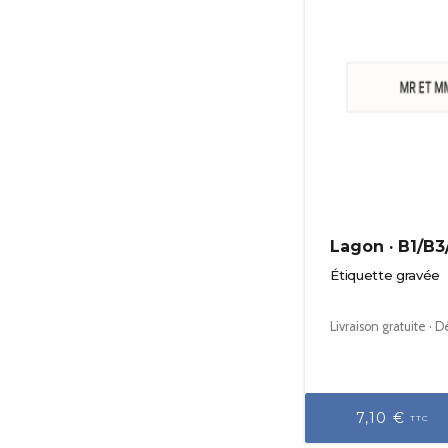
Lagon · B1/B3
Étiquette gravée
Livraison gratuite · 
7,10 €
TTC