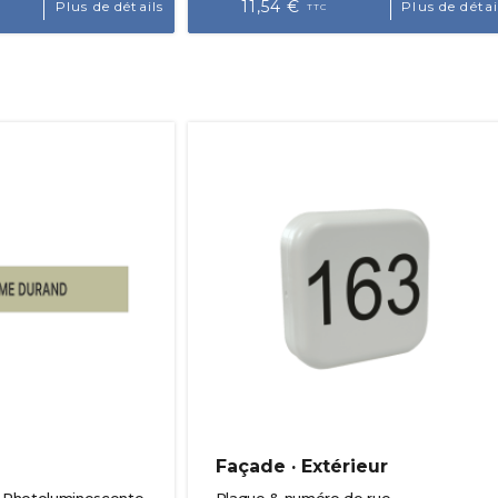
11,54 €
Plus de détails
Plus de détai
TTC
Façade · Extérieur