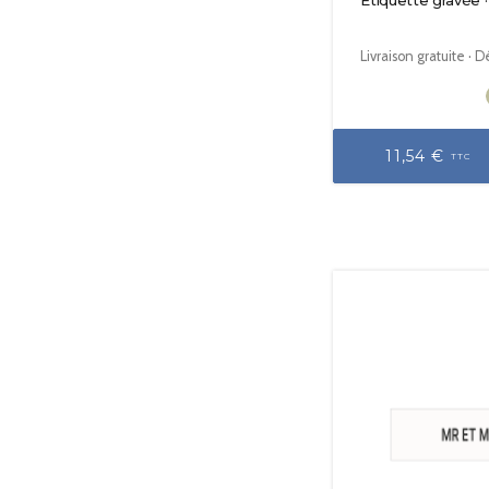
Étiquette gravée 
Livraison gratuite · 
11,54 €
TTC