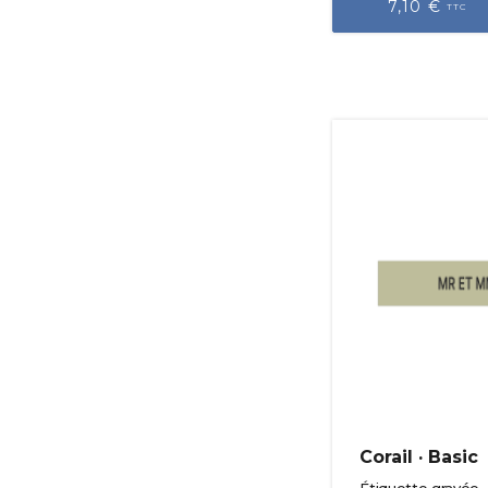
7,10 €
TTC
Corail · Basic