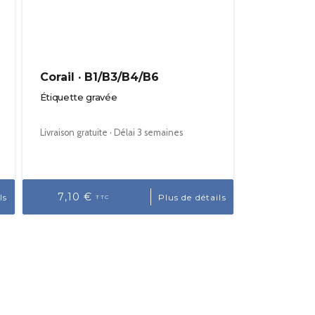
Corail · B1/B3/B4/B6
Étiquette gravée
Livraison gratuite · Délai 3 semaines
7,10 €
ls
Plus de détails
TTC