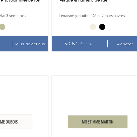
· Photoluminescente
Plaque & numéro de rue
Délai 3 semaines
Livraison gratuite · Délai 2 jours ouvrés
30,84 €
Plus de détails
Acheter
TTC