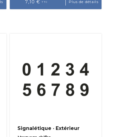
7,10 €
ls
Plus de détails
TTC
Signalétique · Extérieur