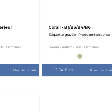
érieur
Corail · B1/B3/B4/B6
Étiquette gravée · Photoluminescente
Délai 3 semaines
Livraison gratuite · Délai 3 semaines
11,54 €
Plus de détails
Plus de détai
TTC