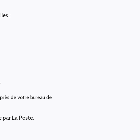
les ;
4
.
auprès de votre bureau de
e par La Poste.