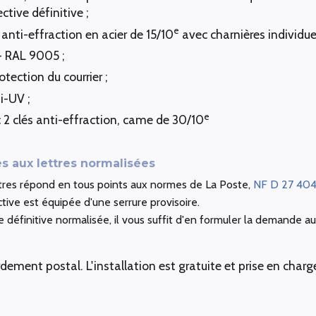
ective définitive ;
e
 anti-effraction en acier de 15/10
avec charnières individuel
 - RAL 9005 ;
otection du courrier ;
i-UV ;
e
c 2 clés anti-effraction, came de 30/10
s aux lettres normalisées
ttres répond en tous points aux normes de La Poste,
NF D 27 40
tive est équipée d'une serrure provisoire.
re définitive normalisée, il vous suffit d'en formuler la demande 
ment postal. L'installation est gratuite et prise en charg