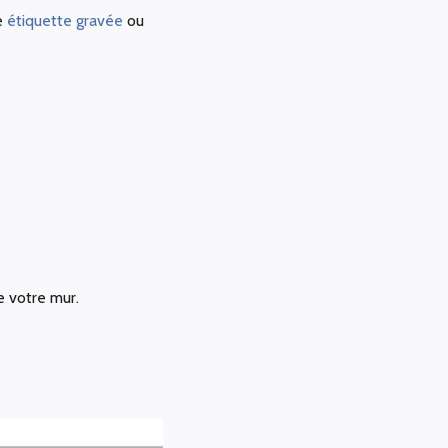
e
étiquette gravée
ou
e votre mur.