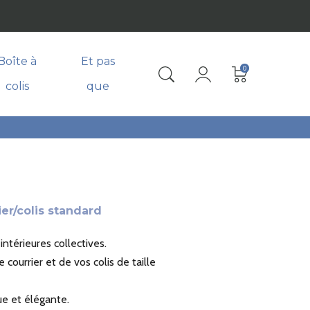
Boîte à
Et pas
0
colis
que
ier/colis standard
intérieures collectives.
courrier et de vos colis de taille
ue et élégante.