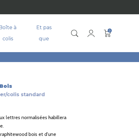
Boîte à
Et pas
0
colis
que
Bois
ier/colis standard
x lettres normalisées habillera
e.
Graphitewood bois et d'une