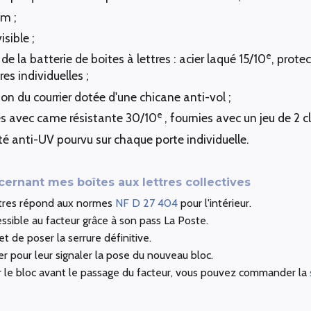
m ;
isible ;
e
de la batterie de boites à lettres : acier laqué 15/10
, prote
es individuelles ;
on du courrier dotée d'une chicane anti-vol ;
e
les avec came résistante 30/10
, fournies avec un jeu de 2 cl
ité anti-UV pourvu sur chaque porte individuelle.
rnant mes boîtes aux lettres collectives
ttres répond aux normes
NF D 27 404
pour l'intérieur.
essible au facteur grâce à son pass La Poste.
et de poser la serrure définitive.
ter pour leur signaler la pose du nouveau bloc.
er le bloc avant le passage du facteur, vous pouvez commander la