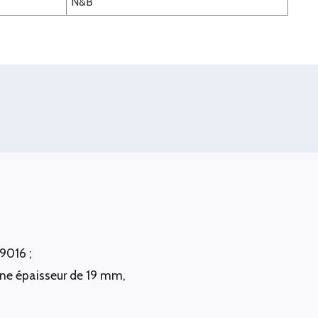
N&B
9016 ;
'une épaisseur de 19 mm,